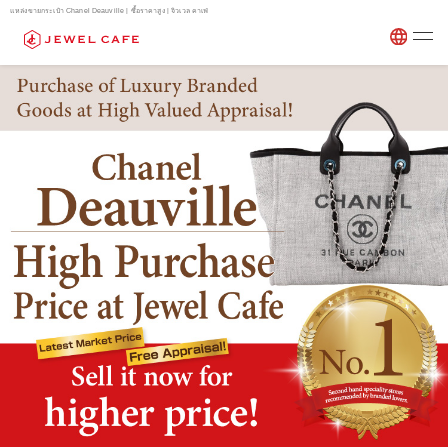
แหล่งขายกระเป๋า Chanel Deauville | ซื้อราคาสูง | จิวเวล คาเฟ่