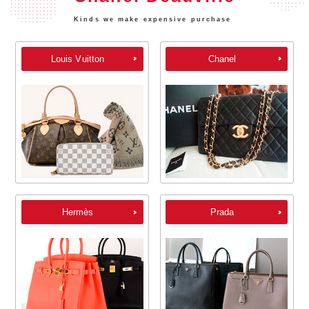
Kinds we make expensive purchase
Louis Vuitton
Chanel
Hermès
Prada