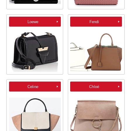
Loewe
Fendi
Celine
Chloé