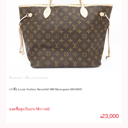
ซื้อกระเป๋า > ซื้อ Louis Vuitton
ซื
เราซื้อ Louis Vuitton Neverfull MM Monogram M40995!
เร
ยอดซื้อสูงเป็นประวัติการณ์!
ยอ
23,000
฿