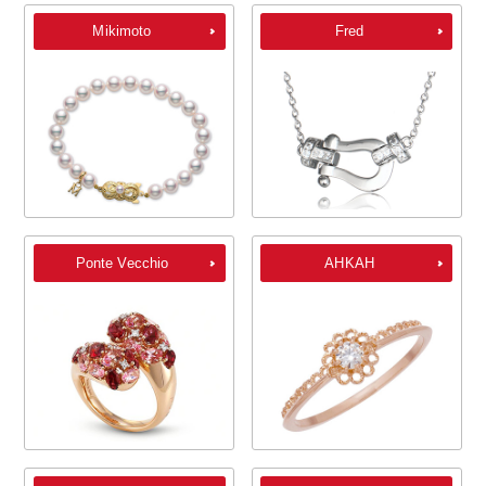
Mikimoto
Fred
Ponte Vecchio
AHKAH