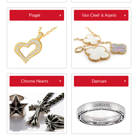
Piaget
Van Cleef & Arpels
Chrome Hearts
Damiani