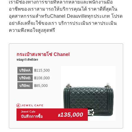
เรามีช่องทางการขายที่หลากหลายและพนักงานมือ
อาชีพของเราสามารถให้บริการคุณได้ ราคาดีที่สุดใน
อุตสาหกรรมสำหรับChanel Deauvilleทุกประเภท โปรด
อย่าลังเลที่จะใช้ของเรา บริการประเมินราคาประเมิน
ความพึงพอใจสูงสุดฟรี
กระเป๋าสะพายโซ่ Chanel
หนังลูกวัวสิทธิบัตร
บริษัทA
฿115,500
บริษัทB
฿108,000
บริษัทc
฿85,000
Jewel Cafe
135,000
฿
บันทึกการซื้อ