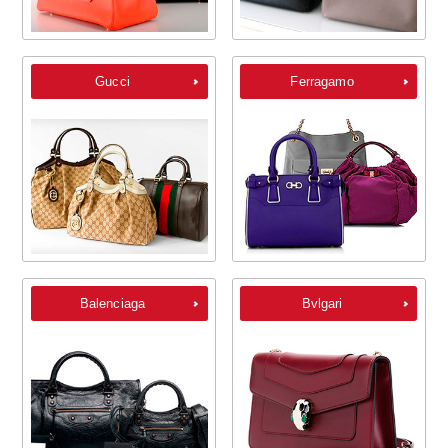
Gucci
Ferragamo
Balenciaga
Bvlgari