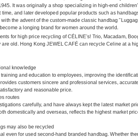
45. It was originally a shop specializing in high-end childre
that time, and later developed popular products such as handb
, with the advent of the custom-made classic handbag "Luggag
 become a longing brand for women around the world.
nts for high price recycling of CÉLINE's! Trio, Macadam, Boog
ey are old. Hong Kong JEWEL CAFÉ can recycle Celine at a hig
sional knowledge
raining and education to employees, improving the identificat
 provides customers sincere and professional services, accurate
tisfactory and reasonable price.
es routes
tigations carefully, and have always kept the latest market pr
both domestically and overseas, reflects the highest market pr
gs may also be recycled
sal even for used second-hand branded handbag. Whether ther