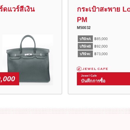
ดแวร์สีเงิน
กระเป๋าสะพาย L
PM
M50032
บริษัทA
฿85,000
บริษัทB
฿92,000
บริษัทc
฿73,000
Jewel Cafe
,000
บันทึกการซื้อ