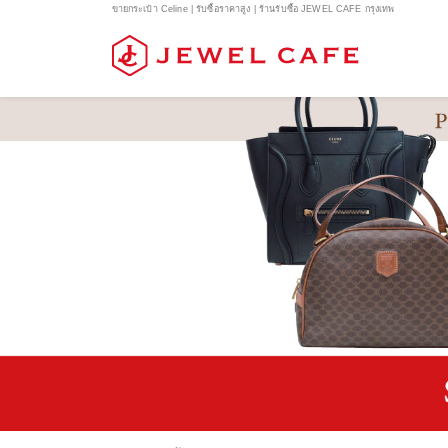
ขายกระเป๋า Celine | รับซื้อราคาสูง | ร้านรับซื้อ JEWEL CAFE กรุงเทพ