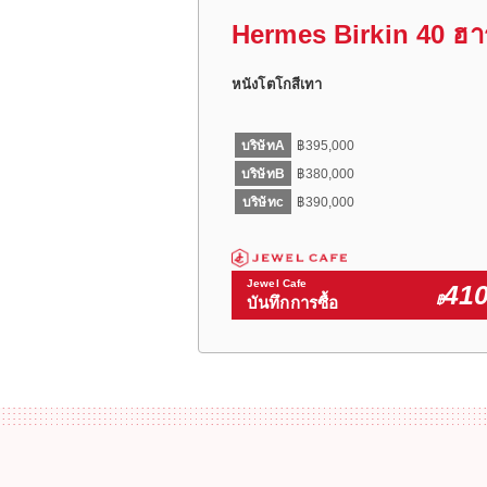
Hermes Birkin 40 ฮาร์
หนังโตโกสีเทา
บริษัทA
฿395,000
บริษัทB
฿380,000
บริษัทc
฿390,000
Jewel Cafe
410
฿
บันทึกการซื้อ