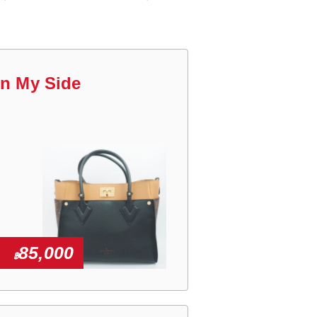
On My Side
85,000
฿