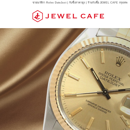
ขายนาฬิกา Rolex DateJust | รับซื้อราคาสูง | ร้านรับซื้อ JEWEL CAFE กรุงเทพ