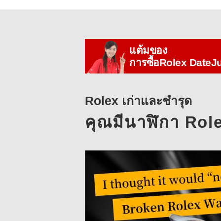
แต้มของ
การซื้อRolex DateJ
Rolex เก่าและชำรุด
คุณมีนาฬิกา Rolex