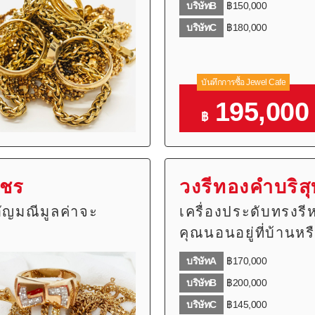
บริษัทB
฿150,000
บริษัทC
฿180,000
บันทึกการซื้อ Jewel Cafe
195,000
฿
พชร
วงรีทองคำบริสุท
ัญมณีมูลค่าจะ
เครื่องประดับทรงรี
คุณนอนอยู่ที่บ้านหร
บริษัทA
฿170,000
บริษัทB
฿200,000
บริษัทC
฿145,000